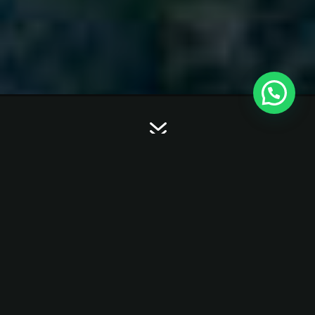
7
COMODIDADES
Los domos son exclusivamente para dos
personas, cada domo cuenta con: