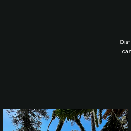
Disf
cam